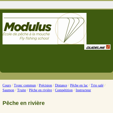
Cours
/
Tronc commun
/
Précision
/
Distance
/
Pêche en lac
/
Trio salé
/
Saumon
/
Truite
/
Pêche en rivière
/
Compétition
/
Instructeur
Pêche en rivière